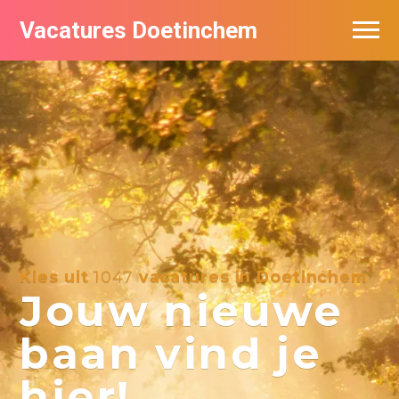
Vacatures Doetinchem
Vacatures per bedrijf
De populairste vacatures in Doetinchem
Nieuwsbrief feed
Kies uit
1047
vacatures in Doetinchem
Jouw nieuwe
baan vind je
hier!