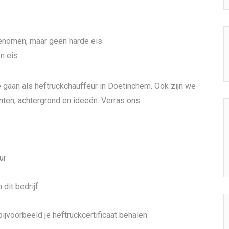
enomen, maar geen harde eis
en eis
e gaan als heftruckchauffeur in Doetinchem. Ook zijn we
enten, achtergrond en ideeën. Verras ons
ur
dit bedrijf
bijvoorbeeld je heftruckcertificaat behalen