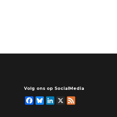
Volg ons op SocialMedia
F
Bl
Li
X
F
a
u
n
ee