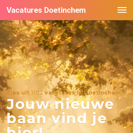
Vacatures Doetinchem
Vacatures per bedrijf
De populairste vacatures in Doetinchem
Nieuwsbrief feed
Kies uit
1102
vacatures in Doetinchem
Jouw nieuwe
baan vind je
hier!