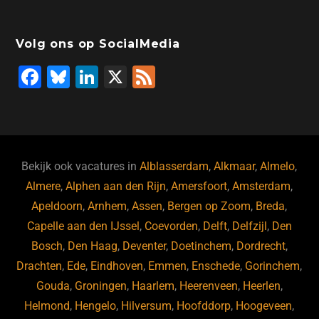
Volg ons op SocialMedia
F
Bl
Li
X
F
a
u
n
e
c
e
k
e
e
s
e
d
b
ky
dI
Bekijk ook vacatures in
Alblasserdam
,
Alkmaar
,
Almelo
,
o
n
Almere
,
Alphen aan den Rijn
,
Amersfoort
,
Amsterdam
,
Apeldoorn
,
Arnhem
,
Assen
,
Bergen op Zoom
,
Breda
,
o
Capelle aan den IJssel
,
Coevorden
,
Delft
,
Delfzijl
,
Den
k
Bosch
,
Den Haag
,
Deventer
,
Doetinchem
,
Dordrecht
,
Drachten
,
Ede
,
Eindhoven
,
Emmen
,
Enschede
,
Gorinchem
,
Gouda
,
Groningen
,
Haarlem
,
Heerenveen
,
Heerlen
,
Helmond
,
Hengelo
,
Hilversum
,
Hoofddorp
,
Hoogeveen
,