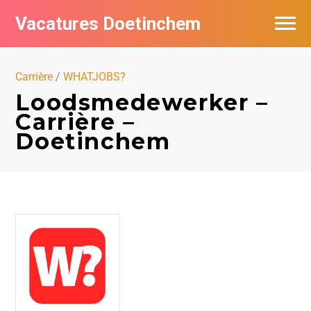
Vacatures Doetinchem
Vacatures per bedrijf
Carrière
/
WHATJOBS?
De populairste vacatures in Doetinchem
Loodsmedewerker –
Carrière –
Nieuwsbrief feed
Doetinchem