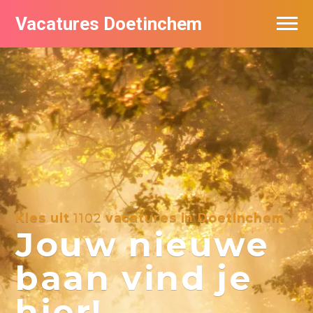
Vacatures Doetinchem
Vacatures per bedrijf
De populairste vacatures in Doetinchem
Nieuwsbrief feed
Kies uit
1102
vacatures in Doetinchem
Jouw nieuwe
baan vind je
hier!