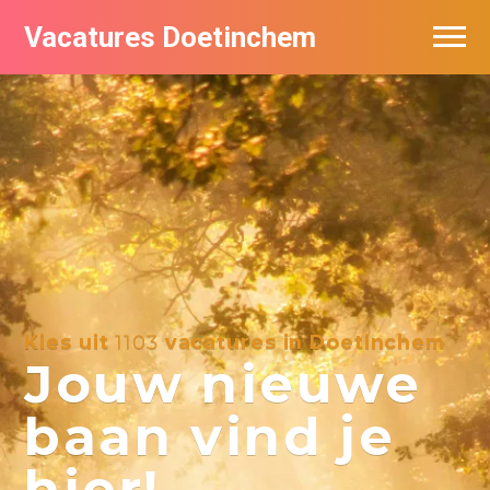
Vacatures Doetinchem
Vacatures per bedrijf
De populairste vacatures in Doetinchem
Nieuwsbrief feed
Kies uit
1103
vacatures in Doetinchem
Jouw nieuwe
baan vind je
hier!