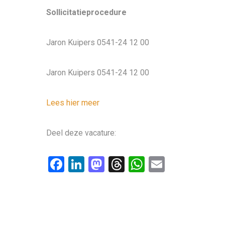
Sollicitatieprocedure
Jaron Kuipers 0541-24 12 00
Jaron Kuipers 0541-24 12 00
Lees hier meer
Deel deze vacature:
F
Li
M
T
W
E
a
n
a
hr
h
m
ce
ke
st
e
at
ail
b
dI
o
a
s