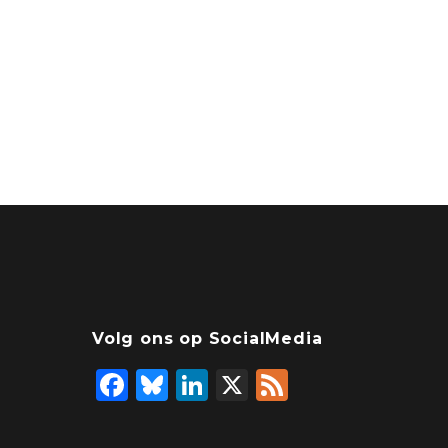
Volg ons op SocialMedia
F
Bl
Li
X
F
a
u
n
ee