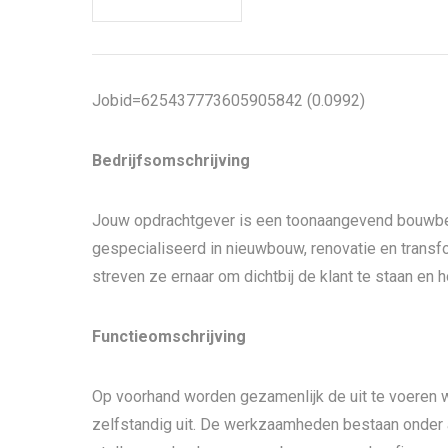
Jobid=625437773605905842 (0.0992)
Bedrijfsomschrijving
Jouw opdrachtgever is een toonaangevend bouwbedri
gespecialiseerd in nieuwbouw, renovatie en transf
streven ze ernaar om dichtbij de klant te staan en 
Functieomschrijving
Op voorhand worden gezamenlijk de uit te voeren
zelfstandig uit. De werkzaamheden bestaan onder a