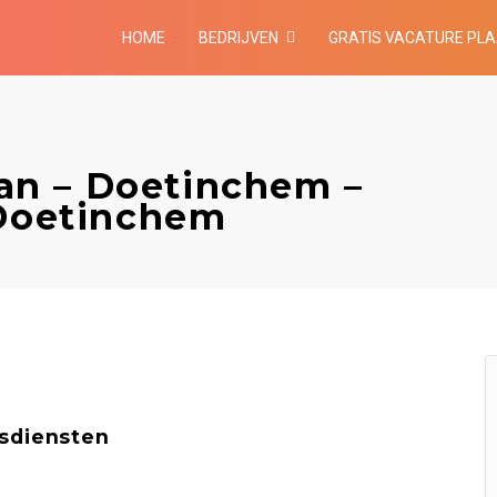
HOME
BEDRIJVEN
GRATIS VACATURE PL
n – Doetinchem –
 Doetinchem
sdiensten