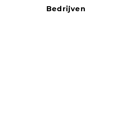
Bedrijven
Vacatures bij de leukste bedrijven!
‹
›