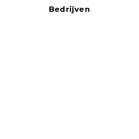
Bedrijven
Vacatures bij de leukste bedrijven!
‹
›