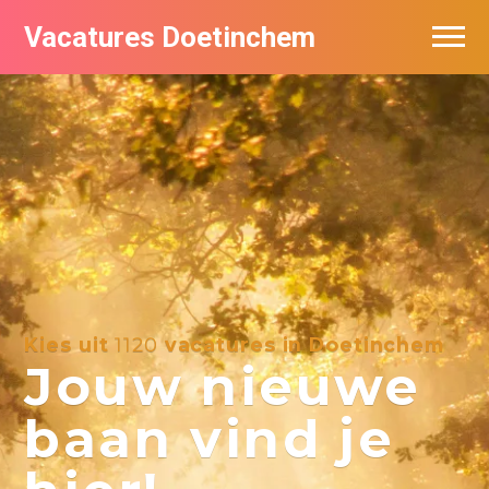
Vacatures Doetinchem
Vacatures per bedrijf
De populairste vacatures in Doetinchem
Nieuwsbrief feed
Kies uit
1120
vacatures in Doetinchem
Jouw nieuwe
baan vind je