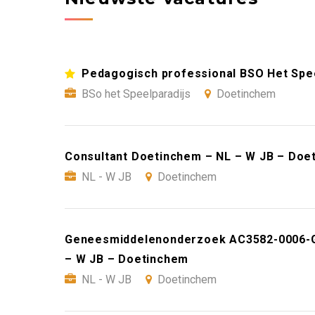
Pedagogisch professional BSO Het Spee
BSo het Speelparadijs
Doetinchem
Consultant Doetinchem – NL – W JB – Doe
NL - W JB
Doetinchem
Geneesmiddelenonderzoek AC3582-0006-GR
– W JB – Doetinchem
NL - W JB
Doetinchem