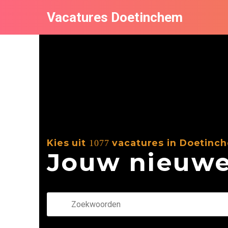
Vacatures Doetinchem
Kies uit
vacatures in Doetinc
1077
Jouw nieuwe 