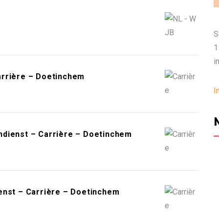
S
1
i
arrière – Doetinchem
I
ndienst – Carrière – Doetinchem
enst – Carrière – Doetinchem