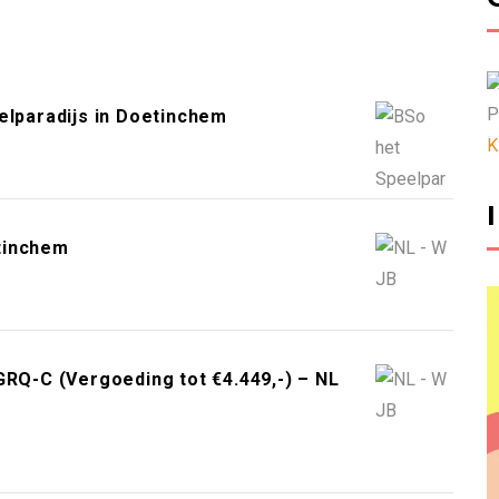
P
lparadijs in Doetinchem
K
tinchem
Q-C (Vergoeding tot €4.449,-) – NL