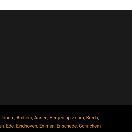
eldoorn
,
Arnhem
,
Assen
,
Bergen op Zoom
,
Breda
,
en
,
Ede
,
Eindhoven
,
Emmen
,
Enschede
,
Gorinchem
,