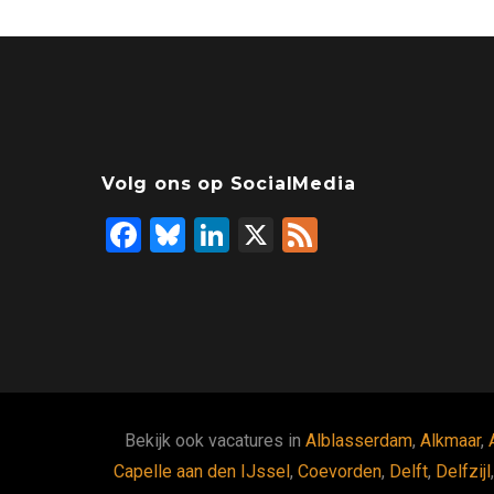
Volg ons op SocialMedia
F
Bl
Li
X
F
a
u
n
ee
ce
es
ke
d
b
ky
dI
o
n
o
k
Bekijk ook vacatures in
Alblasserdam
,
Alkmaar
,
Capelle aan den IJssel
,
Coevorden
,
Delft
,
Delfzijl