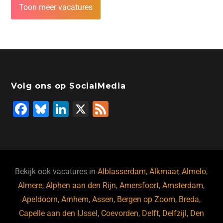
Toon meer vacatures
Volg ons op SocialMedia
F
Bl
Li
X
F
a
u
n
e
c
e
k
e
e
s
e
d
b
ky
dI
Bekijk ook vacatures in
Alblasserdam
,
Alkmaar
,
Almelo
,
o
n
Almere
,
Alphen aan den Rijn
,
Amersfoort
,
Amsterdam
,
Apeldoorn
,
Arnhem
,
Assen
,
Bergen op Zoom
,
Breda
,
o
Capelle aan den IJssel
,
Coevorden
,
Delft
,
Delfzijl
,
Den
k