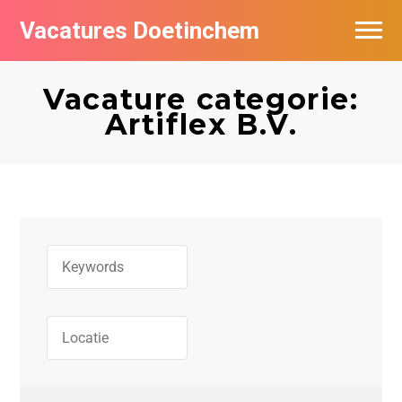
Vacatures Doetinchem
Vacatures per bedrijf
Vacature categorie:
De populairste vacatures in Doetinchem
Artiflex B.V.
Nieuwsbrief feed