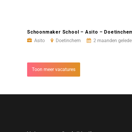
Schoonmaker School – Asito – Doetinche
Asito
Doetinchem
2 maanden gelede
Toon meer vacatures