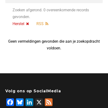
Zoeken afgerond. 0 overeenkomende records
gevonden.
Herstel
RSS
Geen vermeldingen gevonden die aan je zoekopdracht
voldoen.
Volg ons op SocialMedia
F
Bl
Li
X
F