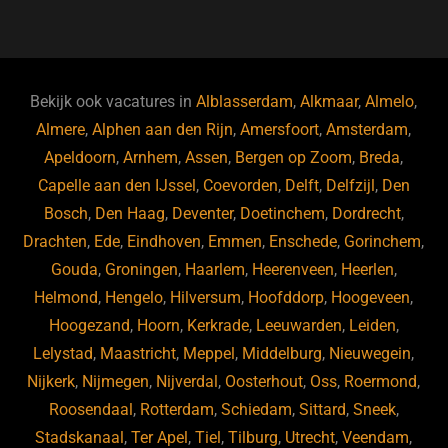
a
u
n
e
c
e
k
e
e
s
e
d
b
ky
dI
Bekijk ook vacatures in
Alblasserdam
,
Alkmaar
,
Almelo
,
o
n
Almere
,
Alphen aan den Rijn
,
Amersfoort
,
Amsterdam
,
Apeldoorn
,
Arnhem
,
Assen
,
Bergen op Zoom
,
Breda
,
o
Capelle aan den IJssel
,
Coevorden
,
Delft
,
Delfzijl
,
Den
k
Bosch
,
Den Haag
,
Deventer
,
Doetinchem
,
Dordrecht
,
Drachten
,
Ede
,
Eindhoven
,
Emmen
,
Enschede
,
Gorinchem
,
Gouda
,
Groningen
,
Haarlem
,
Heerenveen
,
Heerlen
,
Helmond
,
Hengelo
,
Hilversum
,
Hoofddorp
,
Hoogeveen
,
Hoogezand
,
Hoorn
,
Kerkrade
,
Leeuwarden
,
Leiden
,
Lelystad
,
Maastricht
,
Meppel
,
Middelburg
,
Nieuwegein
,
Nijkerk
,
Nijmegen
,
Nijverdal
,
Oosterhout
,
Oss
,
Roermond
,
Roosendaal
,
Rotterdam
,
Schiedam
,
Sittard
,
Sneek
,
Stadskanaal
,
Ter Apel
,
Tiel
,
Tilburg
,
Utrecht
,
Veendam
,