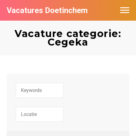
Vacatures Doetinchem
Vacatures per bedrijf
Vacature categorie:
De populairste vacatures in Doetinchem
Cegeka
Nieuwsbrief feed