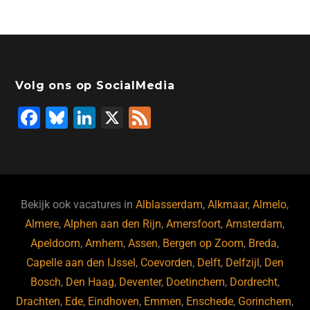
Volg ons op SocialMedia
F
Bl
Li
X
F
a
u
n
e
c
e
k
e
e
s
e
d
b
ky
dI
Bekijk ook vacatures in
Alblasserdam
,
Alkmaar
,
Almelo
,
o
n
Almere
,
Alphen aan den Rijn
,
Amersfoort
,
Amsterdam
,
Apeldoorn
,
Arnhem
,
Assen
,
Bergen op Zoom
,
Breda
,
o
Capelle aan den IJssel
,
Coevorden
,
Delft
,
Delfzijl
,
Den
k
Bosch
,
Den Haag
,
Deventer
,
Doetinchem
,
Dordrecht
,
Drachten
,
Ede
,
Eindhoven
,
Emmen
,
Enschede
,
Gorinchem
,