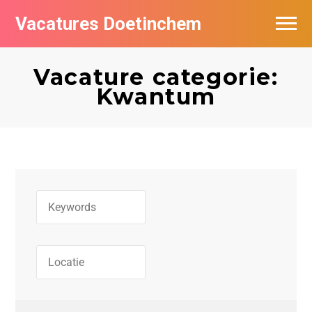
Vacatures Doetinchem
Vacatures per bedrijf
Vacature categorie:
De populairste vacatures in Doetinchem
Kwantum
Nieuwsbrief feed