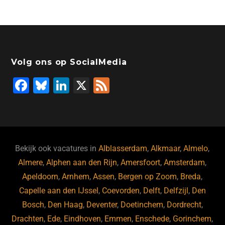
Volg ons op SocialMedia
F
Bl
Li
X
F
a
u
n
e
c
e
k
e
e
s
e
d
b
ky
dI
Bekijk ook vacatures in
Alblasserdam
,
Alkmaar
,
Almelo
,
o
n
Almere
,
Alphen aan den Rijn
,
Amersfoort
,
Amsterdam
,
Apeldoorn
,
Arnhem
,
Assen
,
Bergen op Zoom
,
Breda
,
o
Capelle aan den IJssel
,
Coevorden
,
Delft
,
Delfzijl
,
Den
k
Bosch
,
Den Haag
,
Deventer
,
Doetinchem
,
Dordrecht
,
Drachten
,
Ede
,
Eindhoven
,
Emmen
,
Enschede
,
Gorinchem
,