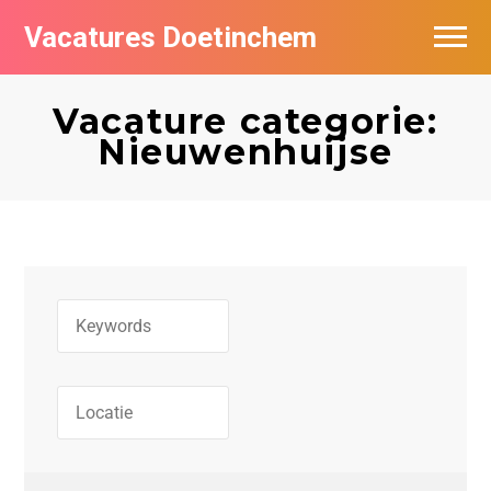
Vacatures Doetinchem
Vacatures per bedrijf
Vacature categorie:
De populairste vacatures in Doetinchem
Nieuwenhuijse
Nieuwsbrief feed