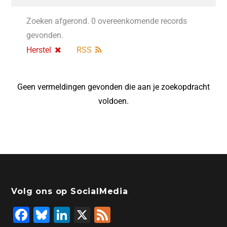
Zoeken afgerond. 0 overeenkomende records
gevonden.
Herstel
RSS
Geen vermeldingen gevonden die aan je zoekopdracht
voldoen.
Volg ons op SocialMedia
F
Bl
Li
X
F