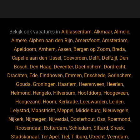
a
u
n
e
c
e
k
e
e
s
e
d
b
ky
dI
Bekijk ook vacatures in
Alblasserdam
,
Alkmaar
,
Almelo
,
o
n
Almere
,
Alphen aan den Rijn
,
Amersfoort
,
Amsterdam
,
Apeldoorn
,
Arnhem
,
Assen
,
Bergen op Zoom
,
Breda
,
o
Capelle aan den IJssel
,
Coevorden
,
Delft
,
Delfzijl
,
Den
k
Bosch
,
Den Haag
,
Deventer
,
Doetinchem
,
Dordrecht
,
Drachten
,
Ede
,
Eindhoven
,
Emmen
,
Enschede
,
Gorinchem
,
Gouda
,
Groningen
,
Haarlem
,
Heerenveen
,
Heerlen
,
Helmond
,
Hengelo
,
Hilversum
,
Hoofddorp
,
Hoogeveen
,
Hoogezand
,
Hoorn
,
Kerkrade
,
Leeuwarden
,
Leiden
,
Lelystad
,
Maastricht
,
Meppel
,
Middelburg
,
Nieuwegein
,
Nijkerk
,
Nijmegen
,
Nijverdal
,
Oosterhout
,
Oss
,
Roermond
,
Roosendaal
,
Rotterdam
,
Schiedam
,
Sittard
,
Sneek
,
Stadskanaal
,
Ter Apel
,
Tiel
,
Tilburg
,
Utrecht
,
Veendam
,