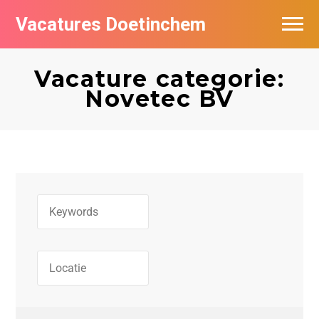
Vacatures Doetinchem
Vacatures per bedrijf
Vacature categorie:
De populairste vacatures in Doetinchem
Novetec BV
Nieuwsbrief feed