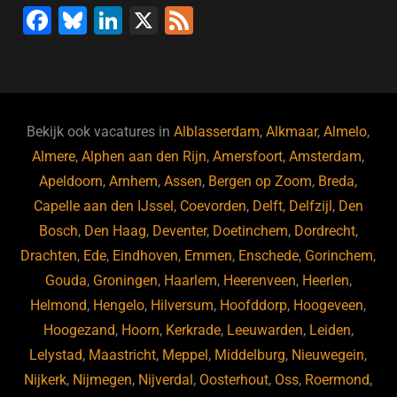
F
Bl
Li
X
F
a
u
n
e
c
e
k
e
e
s
e
d
b
ky
dI
Bekijk ook vacatures in
Alblasserdam
,
Alkmaar
,
Almelo
,
o
n
Almere
,
Alphen aan den Rijn
,
Amersfoort
,
Amsterdam
,
Apeldoorn
,
Arnhem
,
Assen
,
Bergen op Zoom
,
Breda
,
o
Capelle aan den IJssel
,
Coevorden
,
Delft
,
Delfzijl
,
Den
k
Bosch
,
Den Haag
,
Deventer
,
Doetinchem
,
Dordrecht
,
Drachten
,
Ede
,
Eindhoven
,
Emmen
,
Enschede
,
Gorinchem
,
Gouda
,
Groningen
,
Haarlem
,
Heerenveen
,
Heerlen
,
Helmond
,
Hengelo
,
Hilversum
,
Hoofddorp
,
Hoogeveen
,
Hoogezand
,
Hoorn
,
Kerkrade
,
Leeuwarden
,
Leiden
,
Lelystad
,
Maastricht
,
Meppel
,
Middelburg
,
Nieuwegein
,
Nijkerk
,
Nijmegen
,
Nijverdal
,
Oosterhout
,
Oss
,
Roermond
,