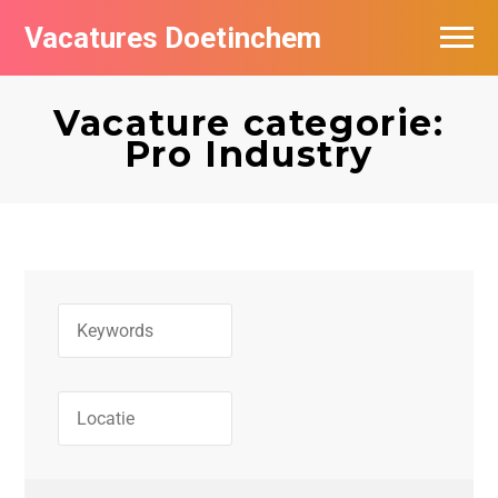
Vacatures Doetinchem
Vacatures per bedrijf
Vacature categorie:
De populairste vacatures in Doetinchem
Pro Industry
Nieuwsbrief feed