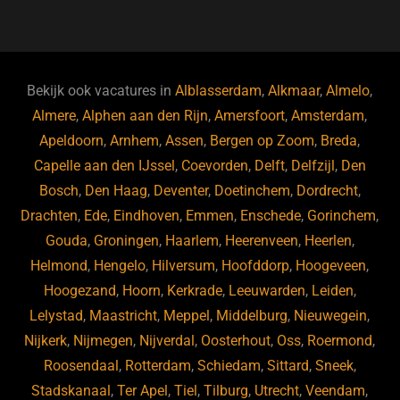
a
u
n
e
c
e
k
e
e
s
e
d
b
ky
dI
Bekijk ook vacatures in
Alblasserdam
,
Alkmaar
,
Almelo
,
o
n
Almere
,
Alphen aan den Rijn
,
Amersfoort
,
Amsterdam
,
Apeldoorn
,
Arnhem
,
Assen
,
Bergen op Zoom
,
Breda
,
o
Capelle aan den IJssel
,
Coevorden
,
Delft
,
Delfzijl
,
Den
k
Bosch
,
Den Haag
,
Deventer
,
Doetinchem
,
Dordrecht
,
Drachten
,
Ede
,
Eindhoven
,
Emmen
,
Enschede
,
Gorinchem
,
Gouda
,
Groningen
,
Haarlem
,
Heerenveen
,
Heerlen
,
Helmond
,
Hengelo
,
Hilversum
,
Hoofddorp
,
Hoogeveen
,
Hoogezand
,
Hoorn
,
Kerkrade
,
Leeuwarden
,
Leiden
,
Lelystad
,
Maastricht
,
Meppel
,
Middelburg
,
Nieuwegein
,
Nijkerk
,
Nijmegen
,
Nijverdal
,
Oosterhout
,
Oss
,
Roermond
,
Roosendaal
,
Rotterdam
,
Schiedam
,
Sittard
,
Sneek
,
Stadskanaal
,
Ter Apel
,
Tiel
,
Tilburg
,
Utrecht
,
Veendam
,