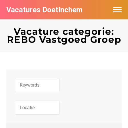
Vacatures Doetinchem
Vacatures per bedrijf
Vacature categorie:
De populairste vacatures in Doetinchem
REBO Vastgoed Groep
Nieuwsbrief feed