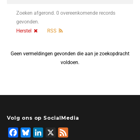
Zoeken afgerond. 0 overeenkomende records
gevonden.
Herstel
RSS
Geen vermeldingen gevonden die aan je zoekopdracht
voldoen.
Volg ons op SocialMedia
F
Bl
Li
X
F