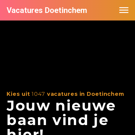
Vacatures Doetinchem
Vacatures per bedrijf
De populairste vacatures in Doetinchem
Nieuwsbrief feed
Kies uit
1047
vacatures in Doetinchem
Jouw nieuwe
baan vind je
hier!