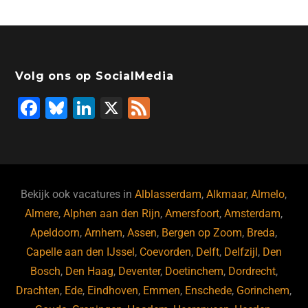
Volg ons op SocialMedia
F
Bl
Li
X
F
a
u
n
e
c
e
k
e
e
s
e
d
b
ky
dI
Bekijk ook vacatures in
Alblasserdam
,
Alkmaar
,
Almelo
,
o
n
Almere
,
Alphen aan den Rijn
,
Amersfoort
,
Amsterdam
,
Apeldoorn
,
Arnhem
,
Assen
,
Bergen op Zoom
,
Breda
,
o
Capelle aan den IJssel
,
Coevorden
,
Delft
,
Delfzijl
,
Den
k
Bosch
,
Den Haag
,
Deventer
,
Doetinchem
,
Dordrecht
,
Drachten
,
Ede
,
Eindhoven
,
Emmen
,
Enschede
,
Gorinchem
,