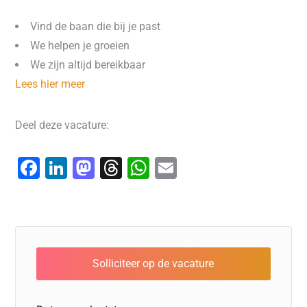
Vind de baan die bij je past
We helpen je groeien
We zijn altijd bereikbaar
Lees hier meer
Deel deze vacature:
F
Li
M
T
W
E
a
n
a
hr
h
m
c
k
st
e
at
ai
e
e
o
a
s
l
b
dI
d
d
A
o
n
o
s
p
o
n
p