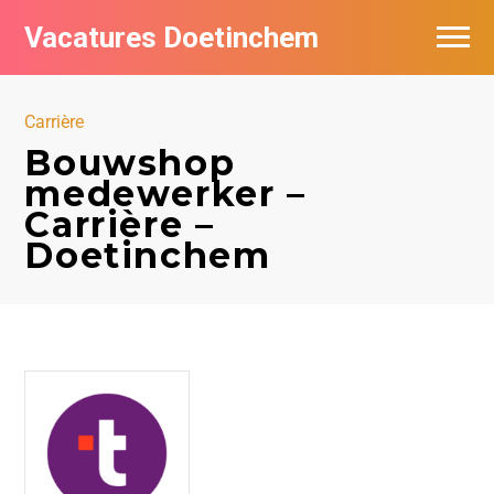
Vacatures Doetinchem
Vacatures per bedrijf
Carrière
De populairste vacatures in Doetinchem
Bouwshop
medewerker –
Nieuwsbrief feed
Carrière –
Doetinchem