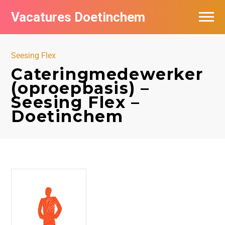
Vacatures Doetinchem
Vacatures per bedrijf
Seesing Flex
De populairste vacatures in Doetinchem
Cateringmedewerker
(oproepbasis) –
Nieuwsbrief feed
Seesing Flex –
Doetinchem