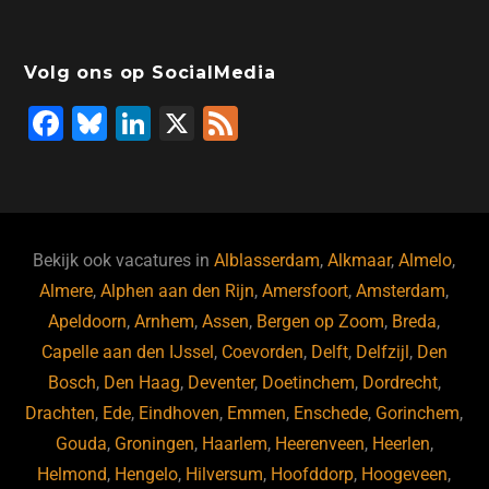
Volg ons op SocialMedia
F
Bl
Li
X
F
a
u
n
e
c
e
k
e
e
s
e
d
b
ky
dI
Bekijk ook vacatures in
Alblasserdam
,
Alkmaar
,
Almelo
,
o
n
Almere
,
Alphen aan den Rijn
,
Amersfoort
,
Amsterdam
,
Apeldoorn
,
Arnhem
,
Assen
,
Bergen op Zoom
,
Breda
,
o
Capelle aan den IJssel
,
Coevorden
,
Delft
,
Delfzijl
,
Den
k
Bosch
,
Den Haag
,
Deventer
,
Doetinchem
,
Dordrecht
,
Drachten
,
Ede
,
Eindhoven
,
Emmen
,
Enschede
,
Gorinchem
,
Gouda
,
Groningen
,
Haarlem
,
Heerenveen
,
Heerlen
,
Helmond
,
Hengelo
,
Hilversum
,
Hoofddorp
,
Hoogeveen
,