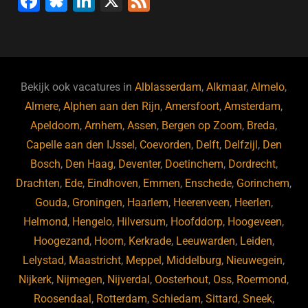
F
Bl
Li
X
F
a
u
n
e
c
e
k
e
e
s
e
d
b
ky
dI
Bekijk ook vacatures in
Alblasserdam
,
Alkmaar
,
Almelo
,
o
n
Almere
,
Alphen aan den Rijn
,
Amersfoort
,
Amsterdam
,
Apeldoorn
,
Arnhem
,
Assen
,
Bergen op Zoom
,
Breda
,
o
Capelle aan den IJssel
,
Coevorden
,
Delft
,
Delfzijl
,
Den
k
Bosch
,
Den Haag
,
Deventer
,
Doetinchem
,
Dordrecht
,
Drachten
,
Ede
,
Eindhoven
,
Emmen
,
Enschede
,
Gorinchem
,
Gouda
,
Groningen
,
Haarlem
,
Heerenveen
,
Heerlen
,
Helmond
,
Hengelo
,
Hilversum
,
Hoofddorp
,
Hoogeveen
,
Hoogezand
,
Hoorn
,
Kerkrade
,
Leeuwarden
,
Leiden
,
Lelystad
,
Maastricht
,
Meppel
,
Middelburg
,
Nieuwegein
,
Nijkerk
,
Nijmegen
,
Nijverdal
,
Oosterhout
,
Oss
,
Roermond
,
Roosendaal
,
Rotterdam
,
Schiedam
,
Sittard
,
Sneek
,