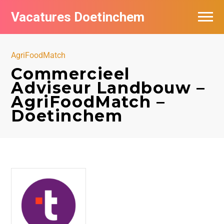
Vacatures Doetinchem
Vacatures per bedrijf
AgriFoodMatch
De populairste vacatures in Doetinchem
Commercieel
Adviseur Landbouw –
Nieuwsbrief feed
AgriFoodMatch –
Doetinchem