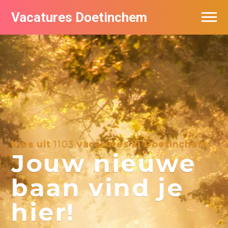
Vacatures Doetinchem
Vacatures per bedrijf
De populairste vacatures in Doetinchem
Nieuwsbrief feed
Kies uit
1103
vacatures in Doetinchem
Jouw nieuwe
baan vind je
hier!