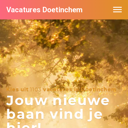
Vacatures Doetinchem
Vacatures per bedrijf
De populairste vacatures in Doetinchem
Nieuwsbrief feed
Kies uit
1103
vacatures in Doetinchem
Jouw nieuwe
baan vind je
hier!