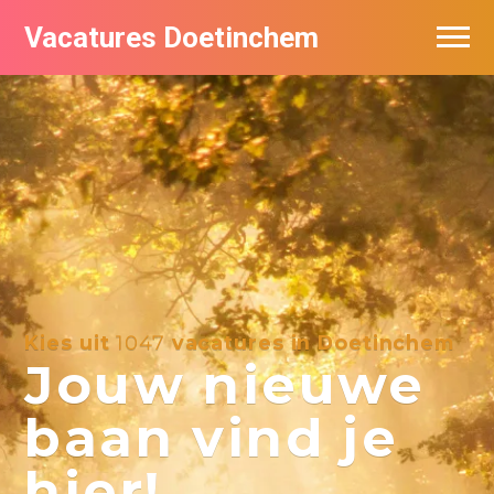
Vacatures Doetinchem
Vacatures per bedrijf
De populairste vacatures in Doetinchem
Nieuwsbrief feed
Kies uit
1047
vacatures in Doetinchem
Jouw nieuwe
baan vind je
hier!