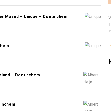
Per Maand – Unique – Doetinchem
S
1
i
chem
I
erland – Doetinchem
tinchem