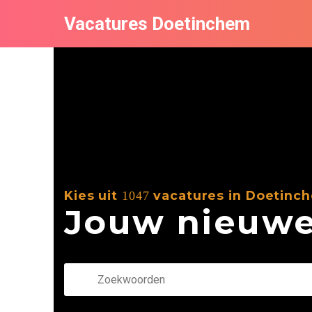
Vacatures Doetinchem
Kies uit
vacatures in Doetinc
1047
Jouw nieuwe 