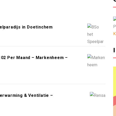
P
lparadijs in Doetinchem
K
4.102 Per Maand – Markenheem –
Verwarming & Ventilatie –