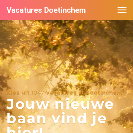
Vacatures Doetinchem
Vacatures per bedrijf
De populairste vacatures in Doetinchem
Nieuwsbrief feed
Kies uit
1047
vacatures in Doetinchem
Jouw nieuwe
baan vind je
hier!