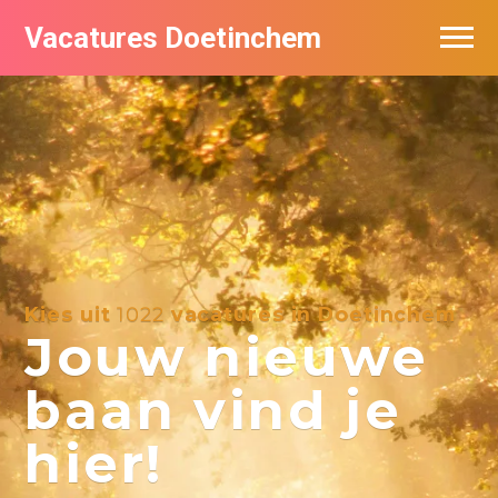
Vacatures Doetinchem
Vacatures per bedrijf
De populairste vacatures in Doetinchem
Nieuwsbrief feed
Kies uit
1022
vacatures in Doetinchem
Jouw nieuwe
baan vind je
hier!