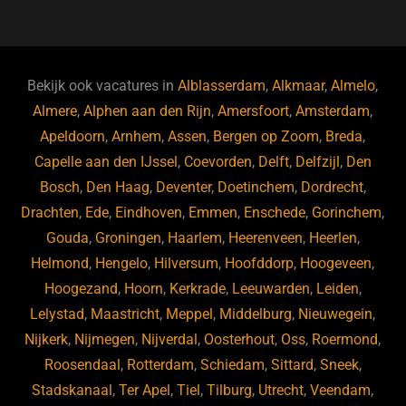
a
u
n
e
c
e
k
e
e
s
e
d
b
ky
dI
Bekijk ook vacatures in
Alblasserdam
,
Alkmaar
,
Almelo
,
o
n
Almere
,
Alphen aan den Rijn
,
Amersfoort
,
Amsterdam
,
Apeldoorn
,
Arnhem
,
Assen
,
Bergen op Zoom
,
Breda
,
o
Capelle aan den IJssel
,
Coevorden
,
Delft
,
Delfzijl
,
Den
k
Bosch
,
Den Haag
,
Deventer
,
Doetinchem
,
Dordrecht
,
Drachten
,
Ede
,
Eindhoven
,
Emmen
,
Enschede
,
Gorinchem
,
Gouda
,
Groningen
,
Haarlem
,
Heerenveen
,
Heerlen
,
Helmond
,
Hengelo
,
Hilversum
,
Hoofddorp
,
Hoogeveen
,
Hoogezand
,
Hoorn
,
Kerkrade
,
Leeuwarden
,
Leiden
,
Lelystad
,
Maastricht
,
Meppel
,
Middelburg
,
Nieuwegein
,
Nijkerk
,
Nijmegen
,
Nijverdal
,
Oosterhout
,
Oss
,
Roermond
,
Roosendaal
,
Rotterdam
,
Schiedam
,
Sittard
,
Sneek
,
Stadskanaal
,
Ter Apel
,
Tiel
,
Tilburg
,
Utrecht
,
Veendam
,