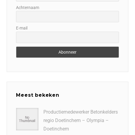
Achternaam
E-mail
Meest bekeken
Productiemedewerker Betonkelders
regio Doetinchem – Olympia –
Doetinchem