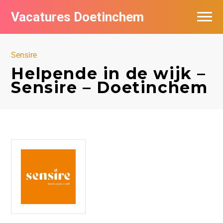
Vacatures Doetinchem
Vacatures per bedrijf
Sensire
De populairste vacatures in Doetinchem
Helpende in de wijk –
Sensire – Doetinchem
Nieuwsbrief feed