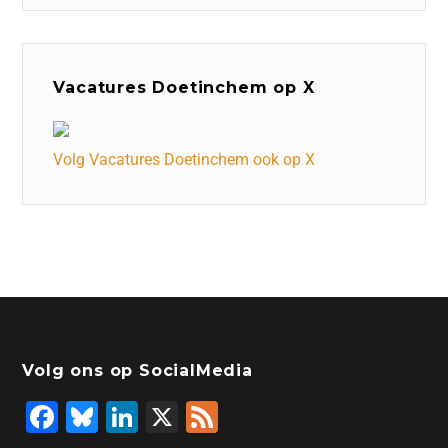
Vacatures Doetinchem op X
Volg Vacatures Doetinchem ook op X
Volg ons op SocialMedia
F
Bl
Li
X
F