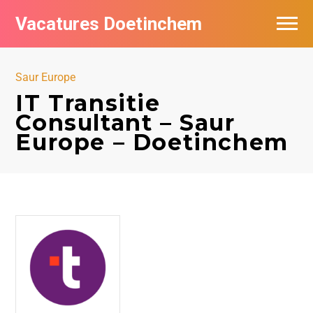
Vacatures Doetinchem
Vacatures per bedrijf
Saur Europe
De populairste vacatures in Doetinchem
IT Transitie
Consultant – Saur
Nieuwsbrief feed
Europe – Doetinchem