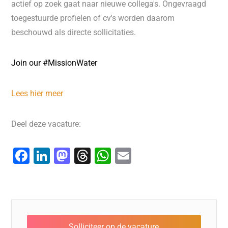
actief op zoek gaat naar nieuwe collega's. Ongevraagd
toegestuurde profielen of cv's worden daarom
beschouwd als directe sollicitaties.
Join our #MissionWater
Lees hier meer
Deel deze vacature:
F
Li
M
T
W
E
a
n
a
hr
h
m
c
k
st
e
at
ai
e
e
o
a
s
l
b
dI
d
d
A