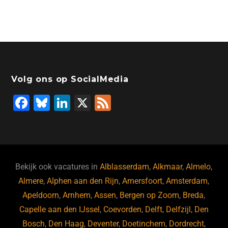
Volg ons op SocialMedia
F
Bl
Li
X
F
a
u
n
e
c
e
k
e
e
s
e
d
b
ky
dI
Bekijk ook vacatures in
Alblasserdam
,
Alkmaar
,
Almelo
,
o
n
Almere
,
Alphen aan den Rijn
,
Amersfoort
,
Amsterdam
,
Apeldoorn
,
Arnhem
,
Assen
,
Bergen op Zoom
,
Breda
,
o
Capelle aan den IJssel
,
Coevorden
,
Delft
,
Delfzijl
,
Den
k
Bosch
,
Den Haag
,
Deventer
,
Doetinchem
,
Dordrecht
,