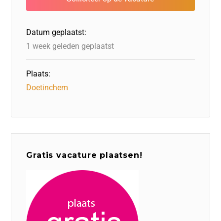
o
n
o
s
p
o
n
p
Datum geplaatst:
k
1 week geleden geplaatst
Plaats:
Doetinchem
Gratis vacature plaatsen!