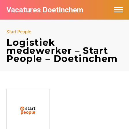
Vacatures Doetinchem
Vacatures per bedrijf
Start People
De populairste vacatures in Doetinchem
Logistiek
medewerker – Start
Nieuwsbrief feed
People – Doetinchem