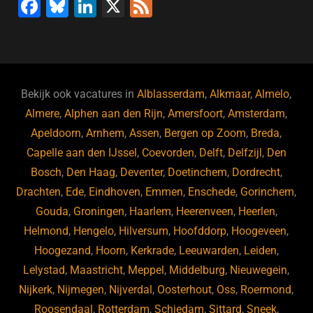
F
Bl
Li
X
F
a
u
n
e
c
e
k
e
e
s
e
d
b
ky
dI
Bekijk ook vacatures in
Alblasserdam
,
Alkmaar
,
Almelo
,
o
n
Almere
,
Alphen aan den Rijn
,
Amersfoort
,
Amsterdam
,
Apeldoorn
,
Arnhem
,
Assen
,
Bergen op Zoom
,
Breda
,
o
Capelle aan den IJssel
,
Coevorden
,
Delft
,
Delfzijl
,
Den
k
Bosch
,
Den Haag
,
Deventer
,
Doetinchem
,
Dordrecht
,
Drachten
,
Ede
,
Eindhoven
,
Emmen
,
Enschede
,
Gorinchem
,
Gouda
,
Groningen
,
Haarlem
,
Heerenveen
,
Heerlen
,
Helmond
,
Hengelo
,
Hilversum
,
Hoofddorp
,
Hoogeveen
,
Hoogezand
,
Hoorn
,
Kerkrade
,
Leeuwarden
,
Leiden
,
Lelystad
,
Maastricht
,
Meppel
,
Middelburg
,
Nieuwegein
,
Nijkerk
,
Nijmegen
,
Nijverdal
,
Oosterhout
,
Oss
,
Roermond
,
Roosendaal
,
Rotterdam
,
Schiedam
,
Sittard
,
Sneek
,