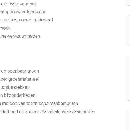
 een vast contract
ioenopbouw volgens cao
n professioneel materieel
rhoek
chinewerkzaamheden
n en openbaar groen
der groenmaterieel
houdsbestekken
en bijzonderheden
en melden van technische mankementen
nonderhoud en andere machinale werkzaamheden