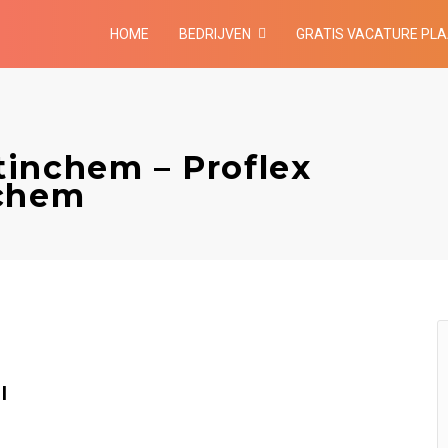
HOME
BEDRIJVEN
GRATIS VACATURE PL
inchem – Proflex
nchem
l