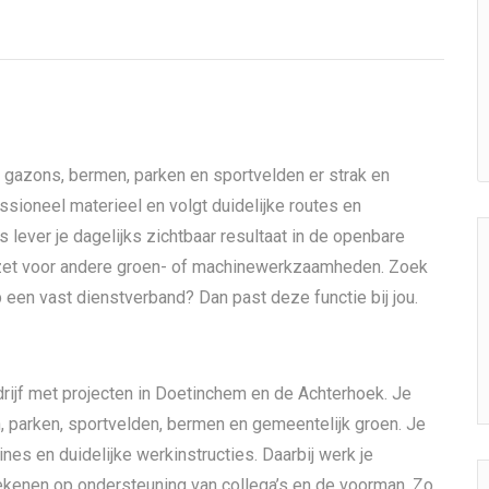
t gazons, bermen, parken en sportvelden er strak en
ssioneel materieel en volgt duidelijke routes en
 lever je dagelijks zichtbaar resultaat in de openbare
ezet voor andere groen- of machinewerkzaamheden. Zoek
p een vast dienstverband? Dan past deze functie bij jou.
rijf met projecten in Doetinchem en de Achterhoek. Je
, parken, sportvelden, bermen en gemeentelijk groen. Je
es en duidelijke werkinstructies. Daarbij werk je
t rekenen op ondersteuning van collega’s en de voorman. Zo