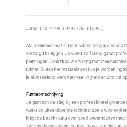
Jobid=623147991694977783 (0.0992)
Als maaimachinist in Doetinchem zorg jij ervoor da
verzorgd bij liggen. Je werkt zelfstandig met profe
planningen. Dankzij jouw ervaring met maaimachines
ruimte. Buiten het maaiseizoen kun je worden ing
je afwisselend werk met veel vrijheid en uitzicht o
Funtieomschrijving
Je gaat aan de slag bij een professioneel groenbed
werkt op uiteenlopende locaties, zoals woonwijken
krijgt de beschikking over goed onderhouden machin
zelfstandig aan je maairoutes, terwijl je altijd kun