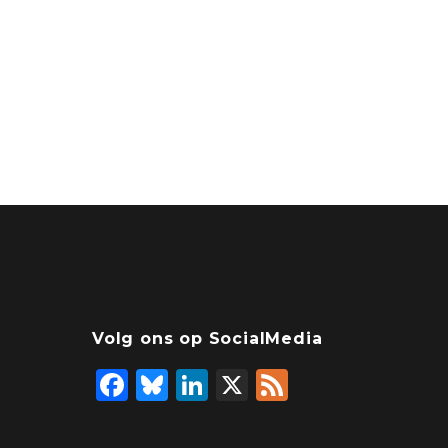
Volg ons op SocialMedia
F
Bl
Li
X
F
a
u
n
ee