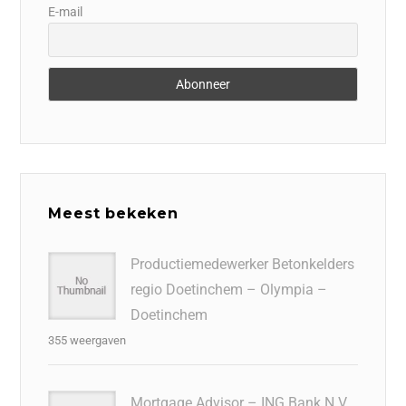
E-mail
Meest bekeken
Productiemedewerker Betonkelders
regio Doetinchem – Olympia –
Doetinchem
355 weergaven
Mortgage Advisor – ING Bank N.V.