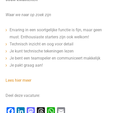
Waar we naar op zoek zijn
Ervaring in een soortgelijke functie is fijn, maar geen
must. Enthousiaste starters zijn ook welkom!
Technisch inzicht en oog voor detail
Je kunt technische tekeningen lezen
Je bent een teamspeler en communiceert makkelijk
Je pakt graag aan!
Lees hier meer
Deel deze vacature:
F
Li
M
T
W
E