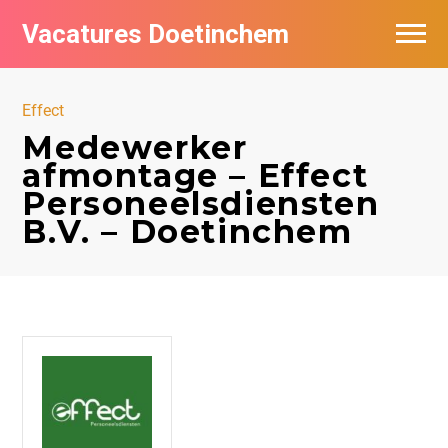
Vacatures Doetinchem
Vacatures per bedrijf
Effect
De populairste vacatures in Doetinchem
Medewerker
afmontage – Effect
Nieuwsbrief feed
Personeelsdiensten
B.V. – Doetinchem