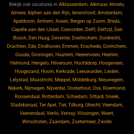
b
ky
dI
Bekijk ook vacatures in
Alblasserdam
,
Alkmaar
,
Almelo
,
o
n
Almere
,
Alphen aan den Rijn
,
Amersfoort
,
Amsterdam
,
Apeldoorn
,
Arnhem
,
Assen
,
Bergen op Zoom
,
Breda
,
o
Capelle aan den IJssel
,
Coevorden
,
Delft
,
Delfzijl
,
Den
k
Bosch
,
Den Haag
,
Deventer
,
Doetinchem
,
Dordrecht
,
Drachten
,
Ede
,
Eindhoven
,
Emmen
,
Enschede
,
Gorinchem
,
Gouda
,
Groningen
,
Haarlem
,
Heerenveen
,
Heerlen
,
Helmond
,
Hengelo
,
Hilversum
,
Hoofddorp
,
Hoogeveen
,
Hoogezand
,
Hoorn
,
Kerkrade
,
Leeuwarden
,
Leiden
,
Lelystad
,
Maastricht
,
Meppel
,
Middelburg
,
Nieuwegein
,
Nijkerk
,
Nijmegen
,
Nijverdal
,
Oosterhout
,
Oss
,
Roermond
,
Roosendaal
,
Rotterdam
,
Schiedam
,
Sittard
,
Sneek
,
Stadskanaal
,
Ter Apel
,
Tiel
,
Tilburg
,
Utrecht
,
Veendam
,
Veenendaal
,
Venlo
,
Venray
,
Vlissingen
,
Weert
,
Winschoten
,
Zaandam
,
Zoetermeer
,
Zwolle