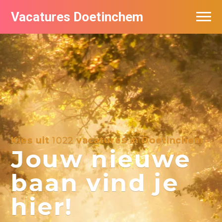
Vacatures Doetinchem
Vacatures per bedrijf
De populairste vacatures in Doetinchem
Nieuwsbrief feed
Kies uit
1022
vacatures in Doetinchem
Jouw nieuwe
baan vind je
hier!