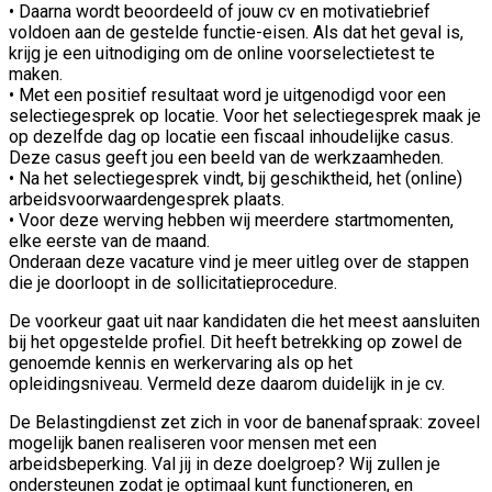
• Daarna wordt beoordeeld of jouw cv en motivatiebrief
voldoen aan de gestelde functie-eisen. Als dat het geval is,
krijg je een uitnodiging om de online voorselectietest te
maken.
• Met een positief resultaat word je uitgenodigd voor een
selectiegesprek op locatie. Voor het selectiegesprek maak je
op dezelfde dag op locatie een fiscaal inhoudelijke casus.
Deze casus geeft jou een beeld van de werkzaamheden.
• Na het selectiegesprek vindt, bij geschiktheid, het (online)
arbeidsvoorwaardengesprek plaats.
• Voor deze werving hebben wij meerdere startmomenten,
elke eerste van de maand.
Onderaan deze vacature vind je meer uitleg over de stappen
die je doorloopt in de sollicitatieprocedure.
De voorkeur gaat uit naar kandidaten die het meest aansluiten
bij het opgestelde profiel. Dit heeft betrekking op zowel de
genoemde kennis en werkervaring als op het
opleidingsniveau. Vermeld deze daarom duidelijk in je cv.
De Belastingdienst zet zich in voor de banenafspraak: zoveel
mogelijk banen realiseren voor mensen met een
arbeidsbeperking. Val jij in deze doelgroep? Wij zullen je
ondersteunen zodat je optimaal kunt functioneren, en