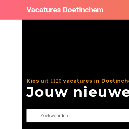
Vacatures Doetinchem
Kies uit
vacatures in Doetinc
1120
Jouw nieuwe 