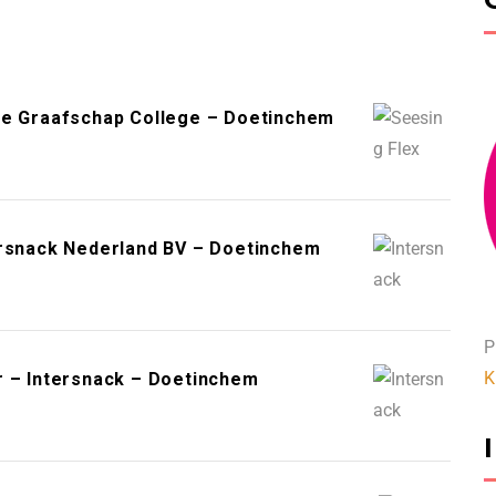
e Graafschap College – Doetinchem
ersnack Nederland BV – Doetinchem
P
K
r – Intersnack – Doetinchem