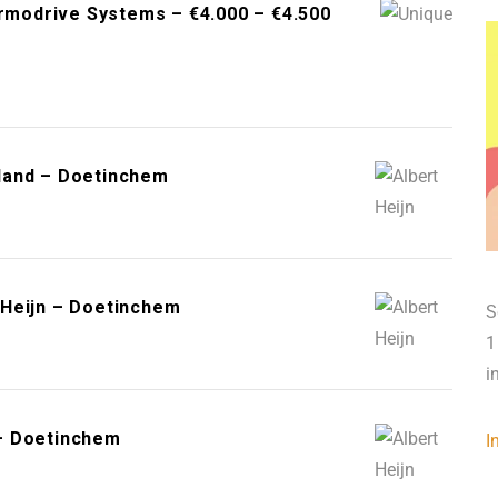
ermodrive Systems – €4.000 – €4.500
land – Doetinchem
 Heijn – Doetinchem
S
1
i
– Doetinchem
I