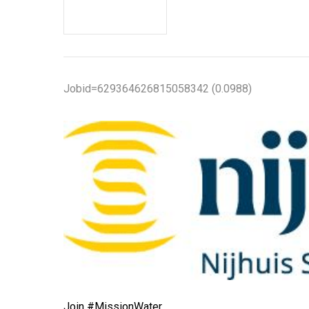
Jobid=629364626815058342 (0.0988)
Join #MissionWater