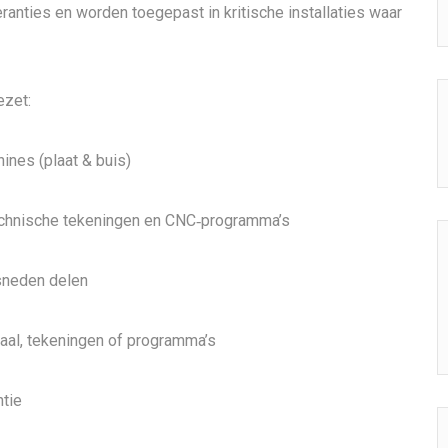
anties en worden toegepast in kritische installaties waar
ezet:
ines (plaat & buis)
echnische tekeningen en CNC‑programma’s
esneden delen
iaal, tekeningen of programma’s
tie