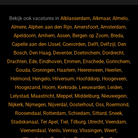
e
s
e
d
b
ky
dI
Bekijk ook vacatures in
Alblasserdam
,
Alkmaar
,
Almelo
,
o
n
Almere
,
Alphen aan den Rijn
,
Amersfoort
,
Amsterdam
,
Apeldoorn
,
Arnhem
,
Assen
,
Bergen op Zoom
,
Breda
,
o
Capelle aan den IJssel
,
Coevorden
,
Delft
,
Delfzijl
,
Den
k
Bosch
,
Den Haag
,
Deventer
,
Doetinchem
,
Dordrecht
,
Drachten
,
Ede
,
Eindhoven
,
Emmen
,
Enschede
,
Gorinchem
,
Gouda
,
Groningen
,
Haarlem
,
Heerenveen
,
Heerlen
,
Helmond
,
Hengelo
,
Hilversum
,
Hoofddorp
,
Hoogeveen
,
Hoogezand
,
Hoorn
,
Kerkrade
,
Leeuwarden
,
Leiden
,
Lelystad
,
Maastricht
,
Meppel
,
Middelburg
,
Nieuwegein
,
Nijkerk
,
Nijmegen
,
Nijverdal
,
Oosterhout
,
Oss
,
Roermond
,
Roosendaal
,
Rotterdam
,
Schiedam
,
Sittard
,
Sneek
,
Stadskanaal
,
Ter Apel
,
Tiel
,
Tilburg
,
Utrecht
,
Veendam
,
Veenendaal
,
Venlo
,
Venray
,
Vlissingen
,
Weert
,