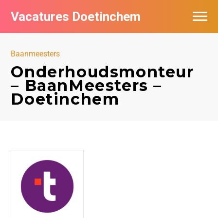
Vacatures Doetinchem
Vacatures per bedrijf
Baanmeesters
De populairste vacatures in Doetinchem
Onderhoudsmonteur
– BaanMeesters –
Nieuwsbrief feed
Doetinchem