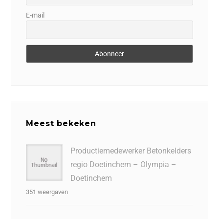
E-mail
Meest bekeken
Productiemedewerker Betonkelders
regio Doetinchem – Olympia –
Doetinchem
351 weergaven