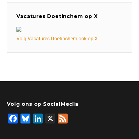
Vacatures Doetinchem op X
Volg Vacatures Doetinchem ook op X
Volg ons op SocialMedia
F
Bl
Li
X
F
a
u
n
e
c
e
k
e