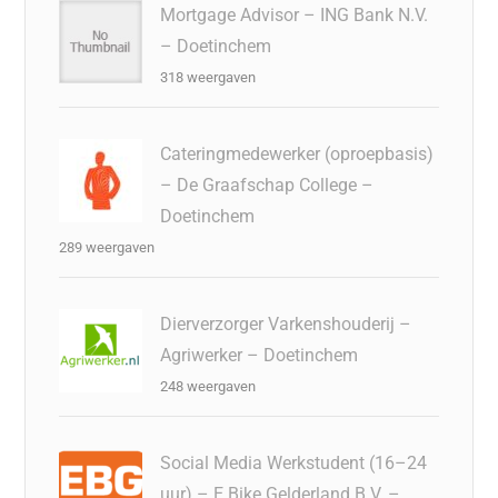
Mortgage Advisor – ING Bank N.V.
– Doetinchem
318 weergaven
Cateringmedewerker (oproepbasis)
– De Graafschap College –
Doetinchem
289 weergaven
Dierverzorger Varkenshouderij –
Agriwerker – Doetinchem
248 weergaven
Social Media Werkstudent (16–24
uur) – E Bike Gelderland B.V. –