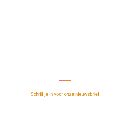
Nieuwsbrief
oor onze nieuwsbrief en ontvang 1 x per week de nieuwste vacatur
Schrijf je in voor onze nieuwsbrief