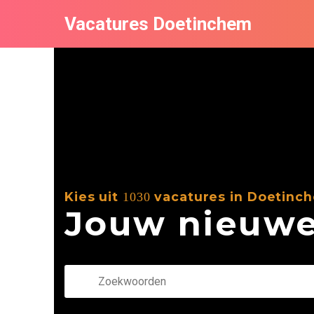
Vacatures Doetinchem
Kies uit
vacatures in Doetinc
1030
Jouw nieuwe 