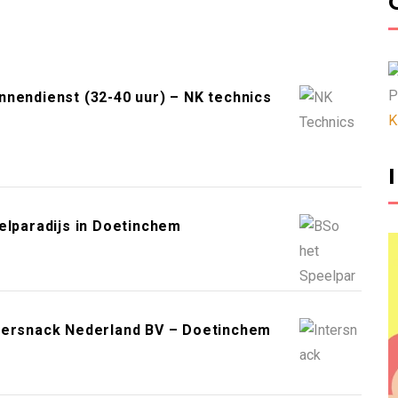
P
nendienst (32-40 uur) – NK technics
K
lparadijs in Doetinchem
ntersnack Nederland BV – Doetinchem