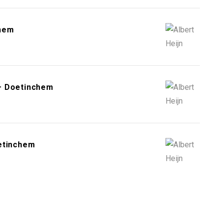
chem
– Doetinchem
oetinchem