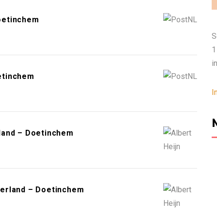
oetinchem
S
1
i
etinchem
I
land – Doetinchem
erland – Doetinchem