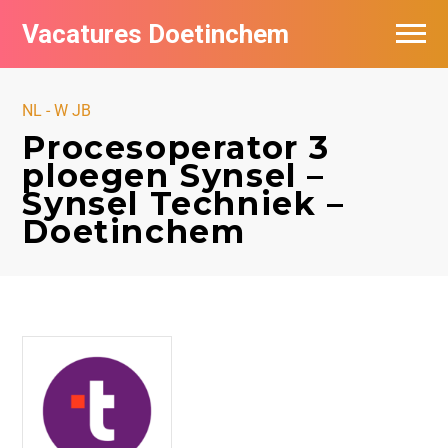
Vacatures Doetinchem
Vacatures per bedrijf
NL - W JB
De populairste vacatures in Doetinchem
Procesoperator 3
ploegen Synsel –
Nieuwsbrief feed
Synsel Techniek –
Doetinchem