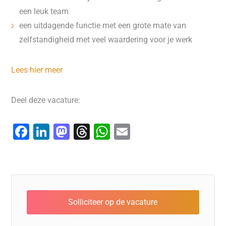
een leuk team
een uitdagende functie met een grote mate van
zelfstandigheid met veel waardering voor je werk
Lees hier meer
Deel deze vacature:
F
Li
M
T
W
E
a
n
a
hr
h
m
c
k
st
e
at
ai
e
e
o
a
s
l
b
dI
d
d
A
o
n
o
s
p