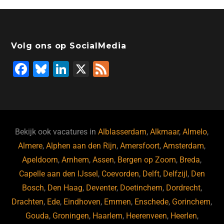
Volg ons op SocialMedia
F
Bl
Li
X
F
a
u
n
e
c
e
k
e
e
s
e
d
b
ky
dI
Bekijk ook vacatures in
Alblasserdam
,
Alkmaar
,
Almelo
,
o
n
Almere
,
Alphen aan den Rijn
,
Amersfoort
,
Amsterdam
,
Apeldoorn
,
Arnhem
,
Assen
,
Bergen op Zoom
,
Breda
,
o
Capelle aan den IJssel
,
Coevorden
,
Delft
,
Delfzijl
,
Den
k
Bosch
,
Den Haag
,
Deventer
,
Doetinchem
,
Dordrecht
,
Drachten
,
Ede
,
Eindhoven
,
Emmen
,
Enschede
,
Gorinchem
,
Gouda
,
Groningen
,
Haarlem
,
Heerenveen
,
Heerlen
,