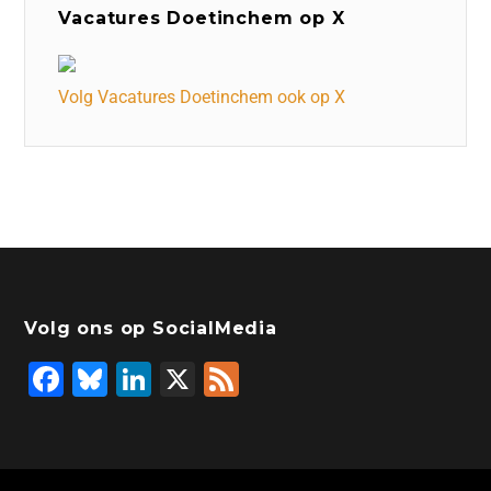
Vacatures Doetinchem op X
Volg Vacatures Doetinchem ook op X
Volg ons op SocialMedia
F
Bl
Li
X
F
a
u
n
e
c
e
k
e
e
s
e
d