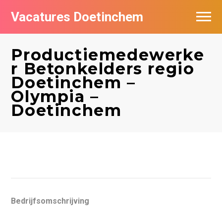
Vacatures Doetinchem
Vacatures per bedrijf
Productiemedewerke
De populairste vacatures in Doetinchem
r Betonkelders regio
Doetinchem –
Nieuwsbrief feed
Olympia –
Doetinchem
Bedrijfsomschrijving