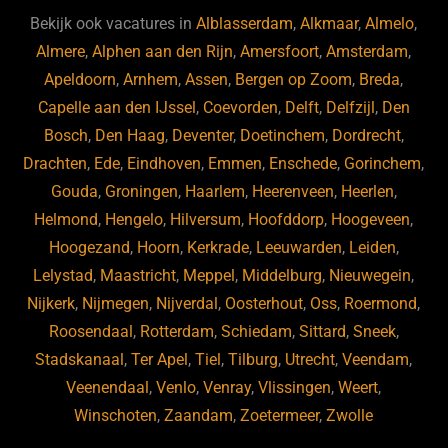
b
ky
dI
Bekijk ook vacatures in
Alblasserdam
,
Alkmaar
,
Almelo
,
o
n
Almere
,
Alphen aan den Rijn
,
Amersfoort
,
Amsterdam
,
Apeldoorn
,
Arnhem
,
Assen
,
Bergen op Zoom
,
Breda
,
o
Capelle aan den IJssel
,
Coevorden
,
Delft
,
Delfzijl
,
Den
k
Bosch
,
Den Haag
,
Deventer
,
Doetinchem
,
Dordrecht
,
Drachten
,
Ede
,
Eindhoven
,
Emmen
,
Enschede
,
Gorinchem
,
Gouda
,
Groningen
,
Haarlem
,
Heerenveen
,
Heerlen
,
Helmond
,
Hengelo
,
Hilversum
,
Hoofddorp
,
Hoogeveen
,
Hoogezand
,
Hoorn
,
Kerkrade
,
Leeuwarden
,
Leiden
,
Lelystad
,
Maastricht
,
Meppel
,
Middelburg
,
Nieuwegein
,
Nijkerk
,
Nijmegen
,
Nijverdal
,
Oosterhout
,
Oss
,
Roermond
,
Roosendaal
,
Rotterdam
,
Schiedam
,
Sittard
,
Sneek
,
Stadskanaal
,
Ter Apel
,
Tiel
,
Tilburg
,
Utrecht
,
Veendam
,
Veenendaal
,
Venlo
,
Venray
,
Vlissingen
,
Weert
,
Winschoten
,
Zaandam
,
Zoetermeer
,
Zwolle