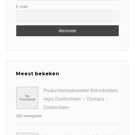
E-mail
Meest bekeken
Productiemedewerker Betonkelders
regio Doetinchem – Olympia –
Doetinchem
352 weergaven