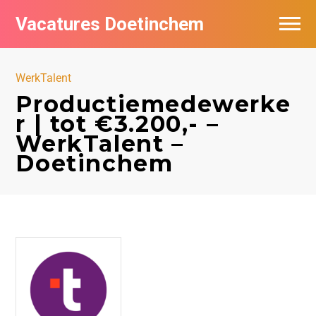
Vacatures Doetinchem
Vacatures per bedrijf
WerkTalent
De populairste vacatures in Doetinchem
Productiemedewerke
r | tot €3.200,- –
Nieuwsbrief feed
WerkTalent –
Doetinchem