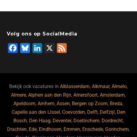
Volg ons op SocialMedia
F
Bl
Li
X
F
a
u
n
e
c
e
k
e
e
s
e
d
b
ky
dI
Bekijk ook vacatures in
Alblasserdam
,
Alkmaar
,
Almelo
,
o
n
Almere
,
Alphen aan den Rijn
,
Amersfoort
,
Amsterdam
,
Apeldoorn
,
Arnhem
,
Assen
,
Bergen op Zoom
,
Breda
,
o
Capelle aan den IJssel
,
Coevorden
,
Delft
,
Delfzijl
,
Den
k
Bosch
,
Den Haag
,
Deventer
,
Doetinchem
,
Dordrecht
,
Drachten
,
Ede
,
Eindhoven
,
Emmen
,
Enschede
,
Gorinchem
,