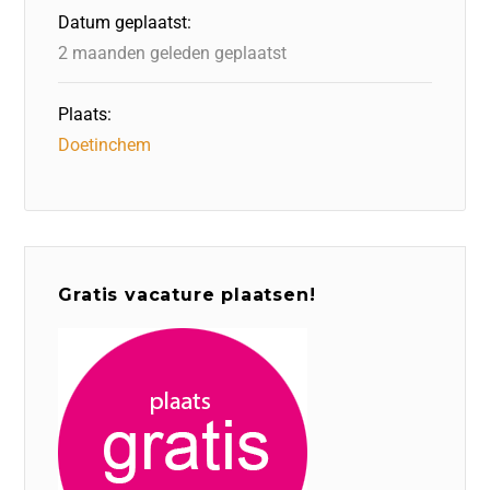
o
n
p
Datum geplaatst:
k
2 maanden geleden geplaatst
Plaats:
Doetinchem
Gratis vacature plaatsen!