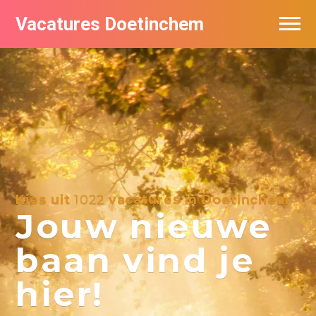
Vacatures Doetinchem
Vacatures per bedrijf
De populairste vacatures in Doetinchem
Nieuwsbrief feed
Kies uit
1022
vacatures in Doetinchem
Jouw nieuwe
baan vind je
hier!