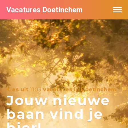
Vacatures Doetinchem
Vacatures per bedrijf
De populairste vacatures in Doetinchem
Nieuwsbrief feed
Kies uit
1103
vacatures in Doetinchem
Jouw nieuwe
baan vind je
hier!