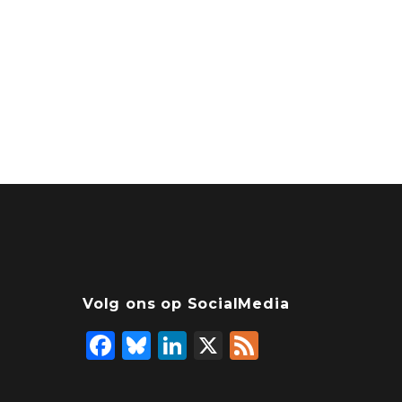
Volg ons op SocialMedia
F
Bl
Li
X
F
a
u
n
ee