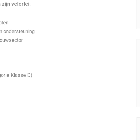
zijn velerlei:
cten
en ondersteuning
bouwsector
gorie Klasse D)