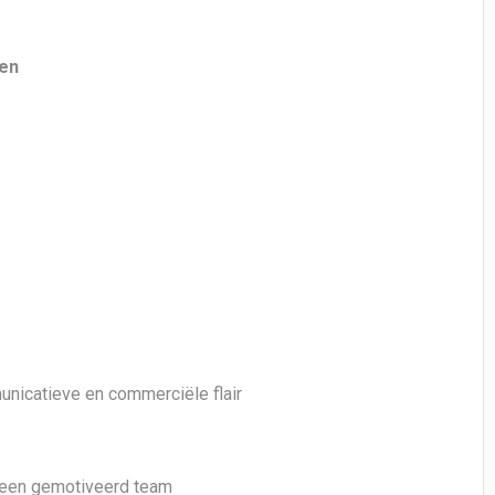
en
icatieve en commerciële flair
n een gemotiveerd team