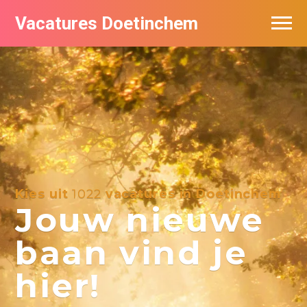
Vacatures Doetinchem
Vacatures per bedrijf
De populairste vacatures in Doetinchem
Nieuwsbrief feed
Kies uit
1022
vacatures in Doetinchem
Jouw nieuwe
baan vind je
hier!