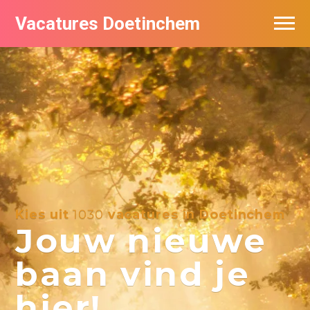
Vacatures Doetinchem
Vacatures per bedrijf
De populairste vacatures in Doetinchem
Nieuwsbrief feed
Kies uit
1030
vacatures in Doetinchem
Jouw nieuwe
baan vind je
hier!