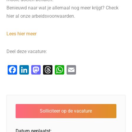
Benieuwd naar wat je allemaal nog meer krijgt? Check
hier al onze arbeidsvoorwaarden.
Lees hier meer
Deel deze vacature:
F
Li
M
T
W
E
a
n
a
hr
h
m
c
k
st
e
at
ai
e
e
o
a
s
l
b
dI
d
d
A
o
n
o
s
p
o
n
p
Datum geplaatst: