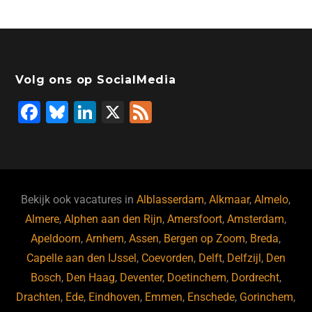
Volg ons op SocialMedia
F
Bl
Li
X
F
a
u
n
e
c
e
k
e
e
s
e
d
b
ky
dI
Bekijk ook vacatures in
Alblasserdam
,
Alkmaar
,
Almelo
,
o
n
Almere
,
Alphen aan den Rijn
,
Amersfoort
,
Amsterdam
,
Apeldoorn
,
Arnhem
,
Assen
,
Bergen op Zoom
,
Breda
,
o
Capelle aan den IJssel
,
Coevorden
,
Delft
,
Delfzijl
,
Den
k
Bosch
,
Den Haag
,
Deventer
,
Doetinchem
,
Dordrecht
,
Drachten
,
Ede
,
Eindhoven
,
Emmen
,
Enschede
,
Gorinchem
,