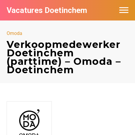
Vacatures Doetinchem
Vacatures per bedrijf
Omoda
De populairste vacatures in Doetinchem
Verkoopmedewerker
Doetinchem
Nieuwsbrief feed
(parttime) – Omoda –
Doetinchem