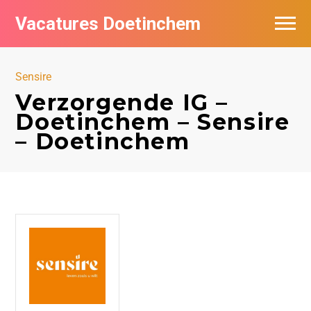
Vacatures Doetinchem
Vacatures per bedrijf
Sensire
De populairste vacatures in Doetinchem
Verzorgende IG –
Doetinchem – Sensire
Nieuwsbrief feed
– Doetinchem