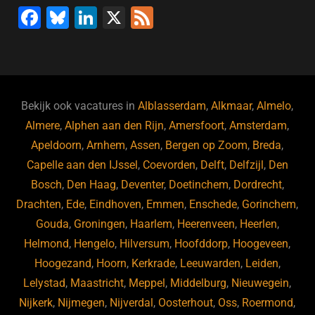
F
Bl
Li
X
F
a
u
n
e
c
e
k
e
e
s
e
d
b
ky
dI
Bekijk ook vacatures in
Alblasserdam
,
Alkmaar
,
Almelo
,
o
n
Almere
,
Alphen aan den Rijn
,
Amersfoort
,
Amsterdam
,
Apeldoorn
,
Arnhem
,
Assen
,
Bergen op Zoom
,
Breda
,
o
Capelle aan den IJssel
,
Coevorden
,
Delft
,
Delfzijl
,
Den
k
Bosch
,
Den Haag
,
Deventer
,
Doetinchem
,
Dordrecht
,
Drachten
,
Ede
,
Eindhoven
,
Emmen
,
Enschede
,
Gorinchem
,
Gouda
,
Groningen
,
Haarlem
,
Heerenveen
,
Heerlen
,
Helmond
,
Hengelo
,
Hilversum
,
Hoofddorp
,
Hoogeveen
,
Hoogezand
,
Hoorn
,
Kerkrade
,
Leeuwarden
,
Leiden
,
Lelystad
,
Maastricht
,
Meppel
,
Middelburg
,
Nieuwegein
,
Nijkerk
,
Nijmegen
,
Nijverdal
,
Oosterhout
,
Oss
,
Roermond
,